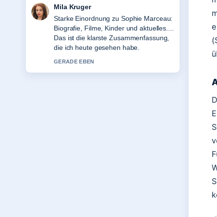
Jonas Wagner
m
Verfolge Klaas Heufer-Umlauf: Kinder,
e
Partnerin &#038; Vermögen genau –
schaetze den ausgewogenen Ton hier.
(
3 MIN ZUVOR
ü
A
D
E
S
v
F
W
S
k