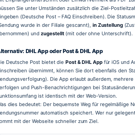
üssen Sie unter Umständen zusätzlich die Ziel-Postleitzah
ingeben (Deutsche Post – FAQ Einschreiben). Die Status
Sendung wurde in der Filiale gescannt),
in Zustellung
(Zust
bernommen) und
zugestellt
(mit oder ohne Unterschrift).
lternativ: DHL App oder Post & DHL App
ie Deutsche Post bietet die
Post & DHL App
für iOS und A
inschreiben übernimmt, können Sie dort ebenfalls den St
endungsverfolgung). Die App erlaubt außerdem, mehrere 
erfolgen und Push-Benachrichtigungen bei Statusänderun
unktionsumfang ist identisch mit der Web-Version.
as dies bedeutet: Der bequemste Weg für regelmäßige Nutz
endungsnummer automatisch speichert. Wer nur gelegentli
ommt mit der Webseite schneller zum Ziel.