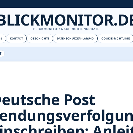
BLICKMONITOR.D
BLICKMONITOR NACHRICHTENUPDATE
NS
KONTAKT
GESCHICHTE
DATENSCHUTZERKLÄRUNG
COOKIE-RICHTLINIE
T
eutsche Post
endungsverfolgu
inschreiben: Anle