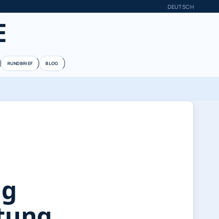
DEUTSCH
E
RUNDBRIEF
BLOG
ng
itung