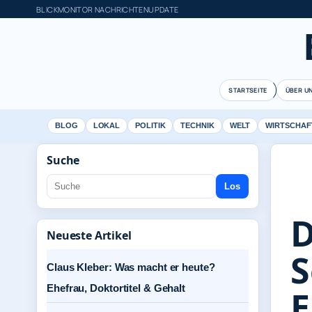
BLICKMONITOR NACHRICHTENUPDATE
STARTSEITE
ÜBER U
BLOG
LOKAL
POLITIK
TECHNIK
WELT
WIRTSCHAF
Suche
Los
D
Neueste Artikel
S
Claus Kleber: Was macht er heute?
Ehefrau, Doktortitel & Gehalt
E