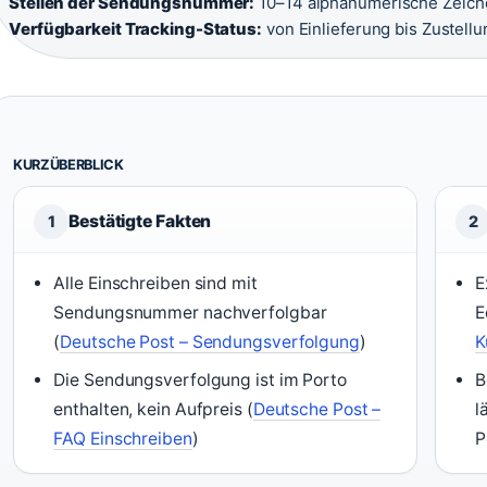
Stellen der Sendungsnummer:
10–14 alphanumerische Zeich
Verfügbarkeit Tracking-Status:
von Einlieferung bis Zustellu
KURZÜBERBLICK
Bestätigte Fakten
1
2
Alle Einschreiben sind mit
E
Sendungsnummer nachverfolgbar
E
(
Deutsche Post – Sendungsverfolgung
)
K
Die Sendungsverfolgung ist im Porto
B
enthalten, kein Aufpreis (
Deutsche Post –
l
FAQ Einschreiben
)
P