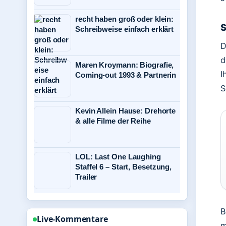
recht haben groß oder klein:
S
Schreibweise einfach erklärt
D
d
Maren Kroymann: Biografie,
I
Coming-out 1993 & Partnerin
S
Kevin Allein Hause: Drehorte
& alle Filme der Reihe
LOL: Last One Laughing
Staffel 6 – Start, Besetzung,
Trailer
B
Live-Kommentare
m