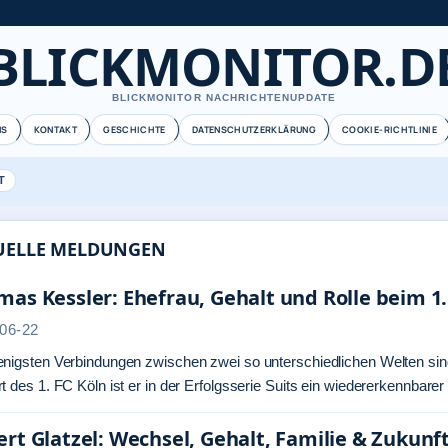
BLICKMONITOR.D
BLICKMONITOR NACHRICHTENUPDATE
NS
KONTAKT
GESCHICHTE
DATENSCHUTZERKLÄRUNG
COOKIE-RICHTLINIE
T
UELLE MELDUNGEN
as Kessler: Ehefrau, Gehalt und Rolle beim 1.
06-22
nigsten Verbindungen zwischen zwei so unterschiedlichen Welten sind
t des 1. FC Köln ist er in der Erfolgsserie Suits ein wiedererkennbar
rt Glatzel: Wechsel, Gehalt, Familie & Zukun