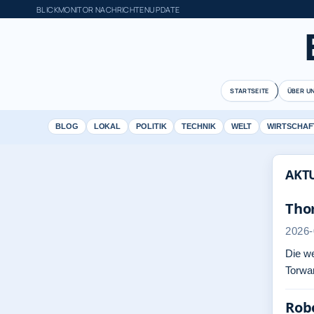
BLICKMONITOR NACHRICHTENUPDATE
STARTSEITE
ÜBER U
BLOG
LOKAL
POLITIK
TECHNIK
WELT
WIRTSCHAF
AKT
Thom
2026-
Die we
Torwar
Robe