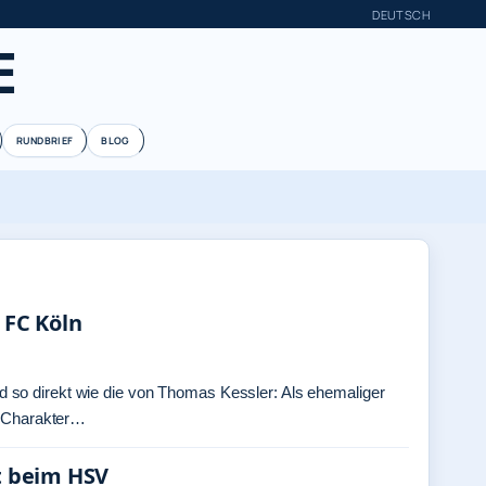
DEUTSCH
E
RUNDBRIEF
BLOG
 FC Köln
 so direkt wie die von Thomas Kessler: Als ehemaliger
er Charakter…
ft beim HSV