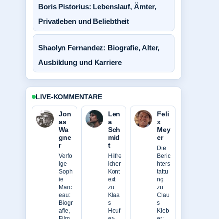
Boris Pistorius: Lebenslauf, Ämter,
Privatleben und Beliebtheit
Shaolyn Fernandez: Biografie, Alter,
Ausbildung und Karriere
LIVE-KOMMENTARE
Jon
Len
Feli
as
a
x
Wa
Sch
Mey
gne
mid
er
r
t
Die
Verfo
Hilfre
Beric
lge
icher
hters
Soph
Kont
tattu
ie
ext
ng
Marc
zu
zu
eau:
Klaa
Clau
Biogr
s
s
afie,
Heuf
Kleb
Film
er-
er: