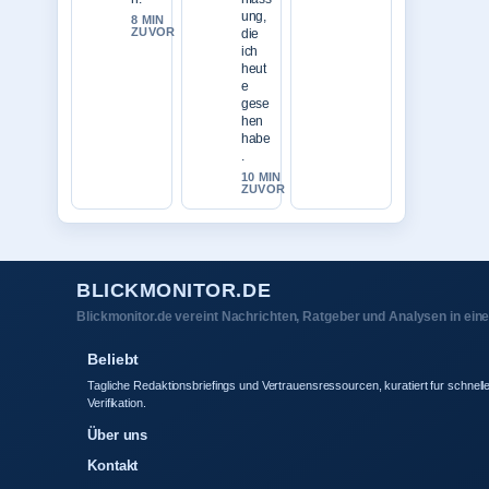
ung,
8 MIN
ZUVOR
die
ich
heut
e
gese
hen
habe
.
10 MIN
ZUVOR
BLICKMONITOR.DE
Blickmonitor.de vereint Nachrichten, Ratgeber und Analysen in ei
Beliebt
Tagliche Redaktionsbriefings und Vertrauensressourcen, kuratiert fur schnell
Verifikation.
Über uns
Kontakt