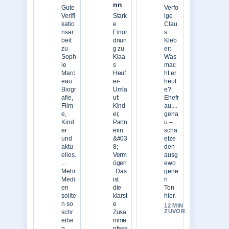
nn
Gute
Verfo
Verifi
Stark
lge
katio
e
Clau
nsar
Einor
s
beit
dnun
Kleb
zu
g zu
er:
Soph
Klaa
Was
ie
s
mac
Marc
Heuf
ht er
eau:
er-
heut
Biogr
Umla
e?
afie,
uf:
Ehefr
Film
Kind
au,...
e,
er,
gena
Kind
Partn
u –
er
erin
scha
und
&#03
etze
aktu
8;
den
elles.
Verm
ausg
...
ögen
ewo
Mehr
. Das
gene
Medi
ist
n
en
die
Ton
sollte
klarst
hier.
n so
e
12 MIN
ZUVOR
schr
Zusa
eibe
mme
n.
nfass