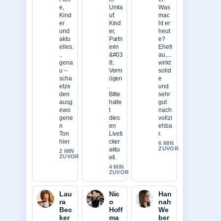
e,
Umla
Was
Kind
uf:
mac
er
Kind
ht er
und
er,
heut
aktu
Partn
e?
elles.
erin
Ehefr
..
&#03
au,...
gena
8;
wirkt
u –
Verm
solid
scha
ögen
e
etze
.
und
den
Bitte
sehr
ausg
halte
gut
ewo
t
nach
gene
dies
vollzi
n
en
ehba
Ton
Liveti
r.
hier.
cker
6 MIN
ZUVOR
aktu
2 MIN
ZUVOR
ell.
4 MIN
ZUVOR
Lau
Nic
Han
ra
o
nah
Bec
Hoff
We
ker
ma
ber