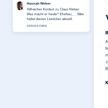
Tim Vogel
Die Berichterstattung zu Sophie
Marceau: Biografie, Filme, Kinder und
aktuelles... wirkt solide und sehr gut
nachvollziehbar.
3 MIN ZUVOR
B
A
M
m
J
B
K