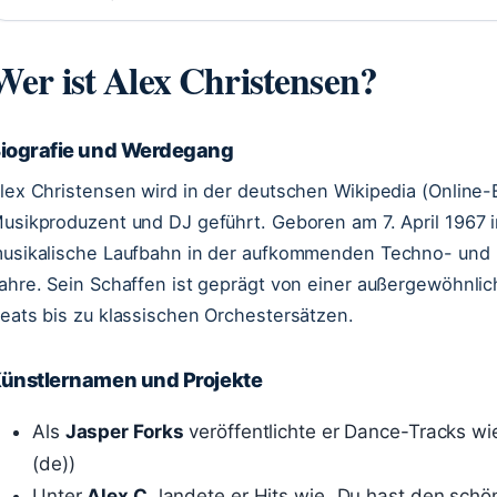
Wer ist Alex Christensen?
iografie und Werdegang
lex Christensen wird in der deutschen Wikipedia (Online-
usikproduzent und DJ geführt. Geboren am 7. April 1967 
usikalische Laufbahn in der aufkommenden Techno- und
ahre. Sein Schaffen ist geprägt von einer außergewöhnli
eats bis zu klassischen Orchestersätzen.
ünstlernamen und Projekte
Als
Jasper Forks
veröffentlichte er Dance-Tracks wie
(de))
Unter
Alex C.
landete er Hits wie „Du hast den schö