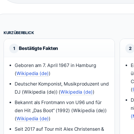
KURZÜBERBLICK
Bestätigte Fakten
1
2
Geboren am 7. April 1967 in Hamburg
E
(
Wikipedia (de)
)
ü
C
Deutscher Komponist, Musikproduzent und
(
DJ (Wikipedia (de)) (
Wikipedia (de)
)
D
Bekannt als Frontmann von U96 und für
n
den Hit „Das Boot“ (1992) (Wikipedia (de))
(
(
Wikipedia (de)
)
Seit 2017 auf Tour mit Alex Christensen &