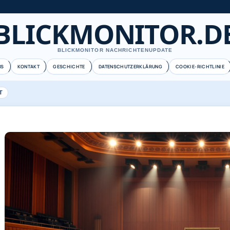
BLICKMONITOR.D
BLICKMONITOR NACHRICHTENUPDATE
NS
KONTAKT
GESCHICHTE
DATENSCHUTZERKLÄRUNG
COOKIE-RICHTLINIE
T