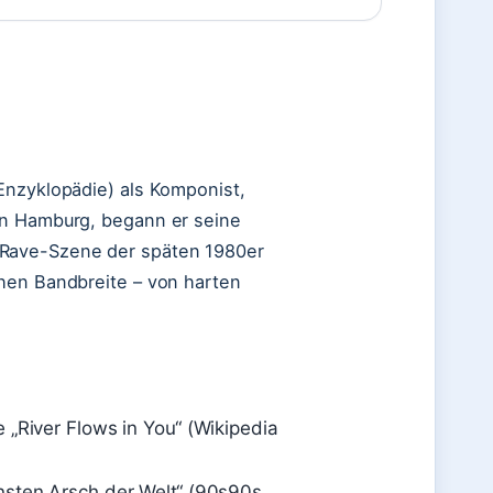
Enzyklopädie) als Komponist,
in Hamburg, begann er seine
 Rave-Szene der späten 1980er
chen Bandbreite – von harten
 „River Flows in You“ (Wikipedia
nsten Arsch der Welt“ (90s90s