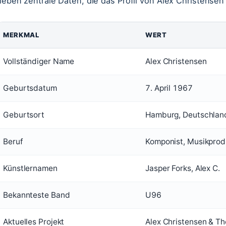
ieben zentrale Daten, die das Profil von Alex Christens
MERKMAL
WERT
Vollständiger Name
Alex Christensen
Geburtsdatum
7. April 1967
Geburtsort
Hamburg, Deutschlan
Beruf
Komponist, Musikprod
Künstlernamen
Jasper Forks, Alex C.
Bekannteste Band
U96
Aktuelles Projekt
Alex Christensen & Th