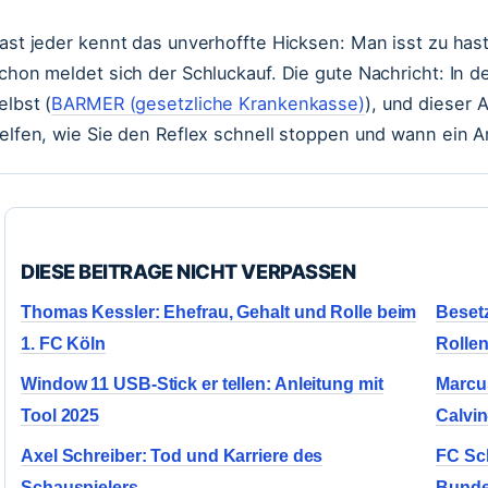
ast jeder kennt das unverhoffte Hicksen: Man isst zu hasti
chon meldet sich der Schluckauf. Die gute Nachricht: In 
elbst (
BARMER (gesetzliche Krankenkasse)
), und dieser A
elfen, wie Sie den Reflex schnell stoppen und wann ein A
DIESE BEITRAGE NICHT VERPASSEN
Thomas Kessler: Ehefrau, Gehalt und Rolle beim
Besetz
1. FC Köln
Rolle
Window 11 USB-Stick er tellen: Anleitung mit
Marcu
Tool 2025
Calvin
Axel Schreiber: Tod und Karriere des
FC Sch
Schauspielers
Bunde