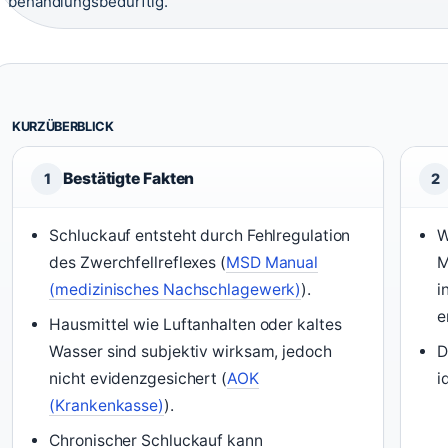
behandlungsbedürftig.
KURZÜBERBLICK
Bestätigte Fakten
1
2
Schluckauf entsteht durch Fehlregulation
W
des Zwerchfellreflexes (
MSD Manual
M
(medizinisches Nachschlagewerk)
).
i
e
Hausmittel wie Luftanhalten oder kaltes
Wasser sind subjektiv wirksam, jedoch
D
nicht evidenzgesichert (
AOK
i
(Krankenkasse)
).
Chronischer Schluckauf kann