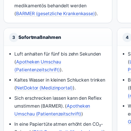
medikamentös behandelt werden
(
BARMER (gesetzliche Krankenkasse)
).
Sofortmaßnahmen
3
4
Luft anhalten für fünf bis zehn Sekunden
S
(
Apotheken Umschau
(
(Patientenzeitschrift)
).
P
Kaltes Wasser in kleinen Schlucken trinken
B
(
NetDoktor (Medizinportal)
).
(
(
Sich erschrecken lassen kann den Reflex
umstimmen (BARMER). (
Apotheken
W
Umschau (Patientenzeitschrift)
)
e
G
In eine Papiertüte atmen erhöht den CO₂-