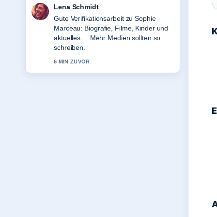
Felix Meyer
Starke Einordnung zu Klaas Heufer-
Umlauf: Kinder, Partnerin &#038;
K
Vermögen. Das ist die klarste
Zusammenfassung, die ich heute
gesehen habe.
8 MIN ZUVOR
E
A