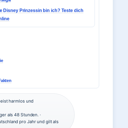
 Disney Prinzessin bin ich? Teste dich
nline
ie
Fakten
meist harmlos und
er als 48 Stunden. ·
schland pro Jahr und gilt als