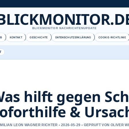
BLICKMONITOR.D
BLICKMONITOR NACHRICHTENUPDATE
NS
KONTAKT
GESCHICHTE
DATENSCHUTZERKLÄRUNG
COOKIE-RICHTLINIE
T
as hilft gegen Sc
oforthilfe & Ursa
MILIAN LEON WAGNER RICHTER • 2026-05-29 • GEPRUFT VON OLIVER 