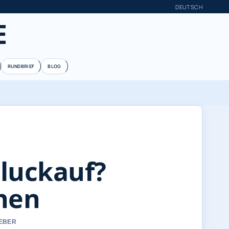
DEUTSCH
E
RUNDBRIEF
BLOG
hluckauf?
chen
WEBER