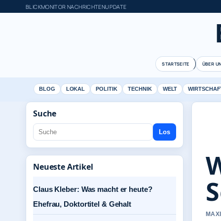
BLICKMONITOR NACHRICHTENUPDATE
STARTSEITE
ÜBER U
BLOG
LOKAL
POLITIK
TECHNIK
WELT
WIRTSCHAF
Suche
Los
W
Neueste Artikel
S
Claus Kleber: Was macht er heute?
Ehefrau, Doktortitel & Gehalt
MAXI