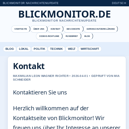
BLICKMONITOR NACHRICHTENUPDATE
DEUTSCH
BLICKMONITOR.DE
BLICKMONITOR NACHRICHTENUPDATE
STARTSEITE
ÜBER UNS
KONTAKT
GESCHICHTE
DATENSCHUTZERKLÄRUNG
COOKIE-RICHTLINIE
RUNDBRIEF
BLOG
BLOG
LOKAL
POLITIK
TECHNIK
WELT
WIRTSCHAFT
Kontakt
MAXIMILIAN LEON WAGNER RICHTER • 2026-04-01 • GEPRUFT VON MIA
SCHNEIDER
Kontaktieren Sie uns
Herzlich willkommen auf der
Kontaktseite von Blickmonitor! Wir
freuen uns über Ihr Interesse an unserer