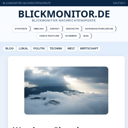
BLICKMONITOR NACHRICHTENUPDATE
DEUTSCH
BLICKMONITOR.DE
BLICKMONITOR NACHRICHTENUPDATE
STARTSEITE
ÜBER UNS
KONTAKT
GESCHICHTE
DATENSCHUTZERKLÄRUNG
COOKIE-RICHTLINIE
RUNDBRIEF
BLOG
BLOG
LOKAL
POLITIK
TECHNIK
WELT
WIRTSCHAFT