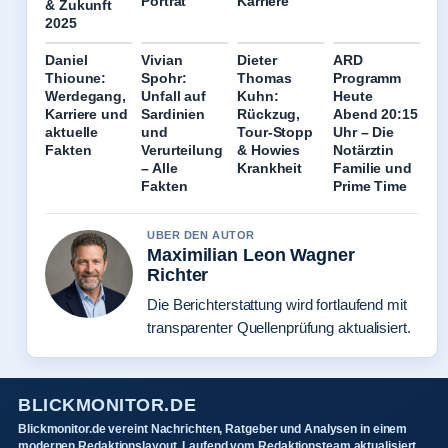
Porträt
Karriere
& Zukunft
2025
Daniel
Vivian
Dieter
ARD
Thioune:
Spohr:
Thomas
Programm
Werdegang,
Unfall auf
Kuhn:
Heute
Karriere und
Sardinien
Rückzug,
Abend 20:15
aktuelle
und
Tour-Stopp
Uhr – Die
Fakten
Verurteilung
& Howies
Notärztin
– Alle
Krankheit
Familie und
Fakten
Prime Time
UBER DEN AUTOR
Maximilian Leon Wagner
Richter
Die Berichterstattung wird fortlaufend mit
transparenter Quellenprüfung aktualisiert.
BLICKMONITOR.DE
Blickmonitor.de vereint Nachrichten, Ratgeber und Analysen in einem
modernen Redaktionslayout. Laufend vom Redaktionsteam aktualisiert.