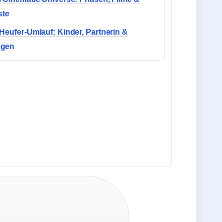
ste
Heufer-Umlauf: Kinder, Partnerin &
ögen