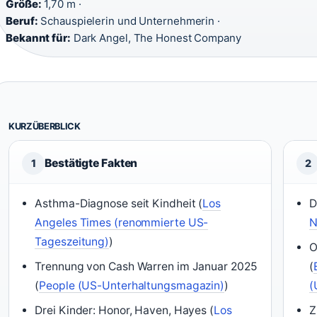
Größe:
1,70 m ·
Beruf:
Schauspielerin und Unternehmerin ·
Bekannt für:
Dark Angel, The Honest Company
KURZÜBERBLICK
Bestätigte Fakten
1
2
Asthma-Diagnose seit Kindheit (
Los
D
Angeles Times (renommierte US-
N
Tageszeitung)
)
O
Trennung von Cash Warren im Januar 2025
(
(
People (US-Unterhaltungsmagazin)
)
(
Drei Kinder: Honor, Haven, Hayes (
Los
Z