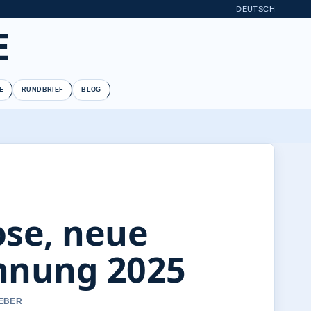
DEUTSCH
E
E
RUNDBRIEF
BLOG
ose, neue
nnung 2025
WEBER