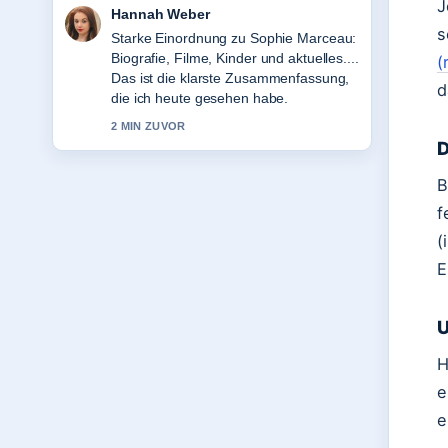
J
Tim Vogel
s
Verfolge Klaas Heufer-Umlauf: Kinder,
Partnerin &#038; Vermögen genau –
(
schaetze den ausgewogenen Ton hier.
d
4 MIN ZUVOR
D
B
f
(
E
U
H
e
e