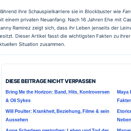
ährend ihre Schauspielkarriere sie in Blockbuster wie
Fan
it einem privaten Neuanfang: Nach 16 Jahren Ehe mit Ca
anny Ramirez zeigt sich, dass ihr Leben jenseits der Le
esitzt. Dieser Artikel fasst die wichtigsten Fakten zu ihr
ktuellen Situation zusammen.
DIESE BEITRAGE NICHT VERPASSEN
Bring Me the Horizon: Band, Hits, Kontroversen
Maya L
& Oli Sykes
Fakte
Will Poulter: Krankheit, Beziehung, Filme & sein
Etoric
Aussehen
Neben
Anne Schedeen gestorben: Leben und Tod der
Marvel