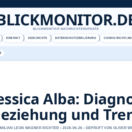
BLICKMONITOR.D
BLICKMONITOR NACHRICHTENUPDATE
KONTAKT
GESCHICHTE
DATENSCHUTZERKLÄRUNG
COOKIE-RICHTLINI
T
essica Alba: Diagn
eziehung und Tre
MILIAN LEON WAGNER RICHTER • 2026-06-26 • GEPRUFT VON OLIVER 