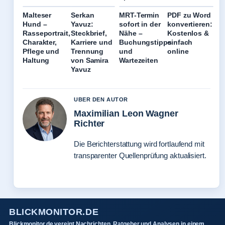
Malteser
Serkan
MRT-Termin
PDF zu Word
Hund –
Yavuz:
sofort in der
konvertieren:
Rasseportrait,
Steckbrief,
Nähe –
Kostenlos &
Charakter,
Karriere und
Buchungstipps
einfach
Pflege und
Trennung
und
online
Haltung
von Samira
Wartezeiten
Yavuz
UBER DEN AUTOR
Maximilian Leon Wagner
Richter
Die Berichterstattung wird fortlaufend mit
transparenter Quellenprüfung aktualisiert.
BLICKMONITOR.DE
Blickmonitor.de vereint Nachrichten, Ratgeber und Analysen in einem