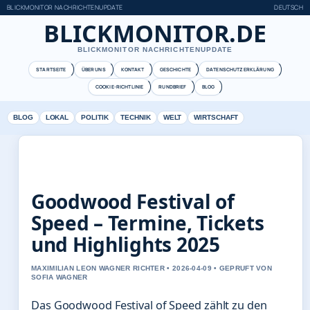
BLICKMONITOR NACHRICHTENUPDATE
DEUTSCH
BLICKMONITOR.DE
BLICKMONITOR NACHRICHTENUPDATE
STARTSEITE
ÜBER UNS
KONTAKT
GESCHICHTE
DATENSCHUTZERKLÄRUNG
COOKIE-RICHTLINIE
RUNDBRIEF
BLOG
BLOG
LOKAL
POLITIK
TECHNIK
WELT
WIRTSCHAFT
Goodwood Festival of
Speed – Termine, Tickets
und Highlights 2025
MAXIMILIAN LEON WAGNER RICHTER • 2026-04-09 • GEPRUFT VON
SOFIA WAGNER
Das Goodwood Festival of Speed zählt zu den