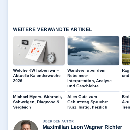
WEITERE VERWANDTE ARTIKEL
Welche KW haben wir –
Wanderer über dem
Ragn
Aktuelle Kalenderwoche
Nebelmeer –
und
2026
Interpretation, Analyse
und Geschichte
Michael Myers: Wahrheit,
Alles Gute zum
Berl
Schweigen, Diagnose &
Geburtstag Sprüche:
Akt
Vergleich
Kurz, lustig, herzlich
Tre
UBER DEN AUTOR
Maximilian Leon Wagner Richter