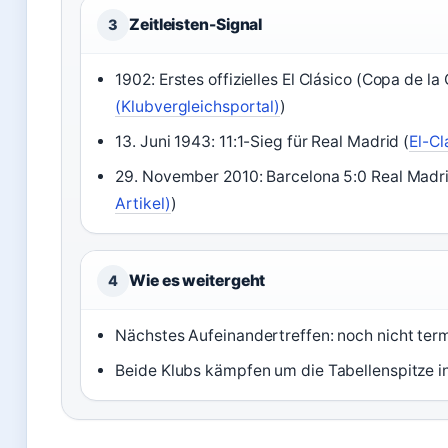
Zeitleisten-Signal
3
1902: Erstes offizielles El Clásico (Copa de la
(Klubvergleichsportal)
)
13. Juni 1943: 11:1-Sieg für Real Madrid (
El-Cl
29. November 2010: Barcelona 5:0 Real Madr
Artikel)
)
Wie es weitergeht
4
Nächstes Aufeinandertreffen: noch nicht term
Beide Klubs kämpfen um die Tabellenspitze in