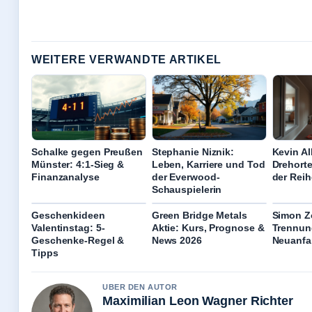
WEITERE VERWANDTE ARTIKEL
Schalke gegen Preußen
Stephanie Niznik:
Kevin Al
Münster: 4:1-Sieg &
Leben, Karriere und Tod
Drehorte
Finanzanalyse
der Everwood-
der Reih
Schauspielerin
Geschenkideen
Green Bridge Metals
Simon Zo
Valentinstag: 5-
Aktie: Kurs, Prognose &
Trennun
Geschenke-Regel &
News 2026
Neuanf
Tipps
UBER DEN AUTOR
Maximilian Leon Wagner Richter