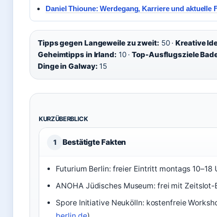
Daniel Thioune: Werdegang, Karriere und aktuelle 
Tipps gegen Langeweile zu zweit:
50 ·
Kreative I
Geheimtipps in Irland:
10 ·
Top-Ausflugsziele Ba
Dinge in Galway:
15
KURZÜBERBLICK
Bestätigte Fakten
1
Futurium Berlin: freier Eintritt montags 10–18 
ANOHA Jüdisches Museum: frei mit Zeitslot-
Spore Initiative Neukölln: kostenfreie Worksho
berlin.de
)