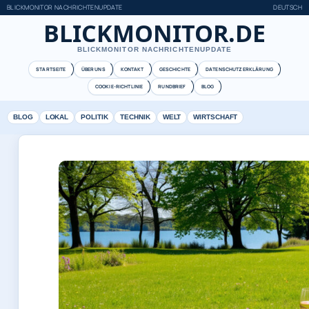
BLICKMONITOR NACHRICHTENUPDATE
DEUTSCH
BLICKMONITOR.DE
BLICKMONITOR NACHRICHTENUPDATE
STARTSEITE
ÜBER UNS
KONTAKT
GESCHICHTE
DATENSCHUTZERKLÄRUNG
COOKIE-RICHTLINIE
RUNDBRIEF
BLOG
BLOG
LOKAL
POLITIK
TECHNIK
WELT
WIRTSCHAFT