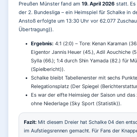
Preußen Münster fand am
19. April 2026
statt. Es
der 2. Bundesliga – ein Heimspiel für Schalke in d
Anstoß erfolgte um 13:30 Uhr vor 62.077 Zuschaue
Übertragung)).
Ergebnis:
4:1 (2:0) – Tore: Kenan Karaman (36.,
Eigentor Jannis Heuer (45.), Adil Aouchiche (5
Sylla (66.); 1:4 durch Shin Yamada (82.) für M
(Spielbericht)).
Schalke bleibt Tabellenerster mit sechs Punk
Relegationsplatz (Der Spiegel (Berichterstattu
Es war der elfte Heimsieg der Saison und das 
ohne Niederlage (Sky Sport (Statistik)).
Fazit:
Mit diesem Dreier hat Schalke 04 den ents
im Aufstiegsrennen gemacht. Für Fans der Knapp