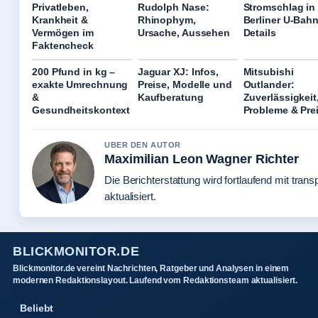
Privatleben,
Rudolph Nase:
Stromschlag in
Krankheit &
Rhinophym,
Berliner U-Bahn
Vermögen im
Ursache, Aussehen
Details
Faktencheck
200 Pfund in kg –
Jaguar XJ: Infos,
Mitsubishi
exakte Umrechnung
Preise, Modelle und
Outlander:
&
Kaufberatung
Zuverlässigkeit
Gesundheitskontext
Probleme & Pre
UBER DEN AUTOR
Maximilian Leon Wagner Richter
Die Berichterstattung wird fortlaufend mit tran
aktualisiert.
BLICKMONITOR.DE
Blickmonitor.de vereint Nachrichten, Ratgeber und Analysen in einem
modernen Redaktionslayout. Laufend vom Redaktionsteam aktualisiert.
Beliebt