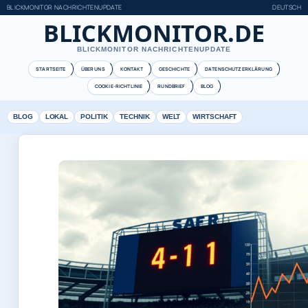
BLICKMONITOR NACHRICHTENUPDATE
DEUTSCH
BLICKMONITOR.DE
BLICKMONITOR NACHRICHTENUPDATE
STARTSEITE
ÜBER UNS
KONTAKT
GESCHICHTE
DATENSCHUTZERKLÄRUNG
COOKIE-RICHTLINIE
RUNDBRIEF
BLOG
BLOG
LOKAL
POLITIK
TECHNIK
WELT
WIRTSCHAFT