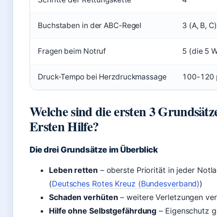
Buchstaben in der ABC-Regel
3 (A, B, C)
Fragen beim Notruf
5 (die 5 
Druck-Tempo bei Herzdruckmassage
100-120 
Welche sind die ersten 3 Grundsätz
Ersten Hilfe?
Die drei Grundsätze im Überblick
Leben retten
– oberste Priorität in jeder Notl
(
Deutsches Rotes Kreuz (Bundesverband)
)
Schaden verhüten
– weitere Verletzungen ve
Hilfe ohne Selbstgefährdung
– Eigenschutz g