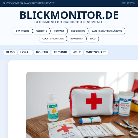
BLICKMONITOR NACHRICHTENUPDATE
DEUTSCH
BLICKMONITOR.DE
BLICKMONITOR NACHRICHTENUPDATE
STARTSEITE
ÜBER UNS
KONTAKT
GESCHICHTE
DATENSCHUTZERKLÄRUNG
COOKIE-RICHTLINIE
RUNDBRIEF
BLOG
BLOG
LOKAL
POLITIK
TECHNIK
WELT
WIRTSCHAFT