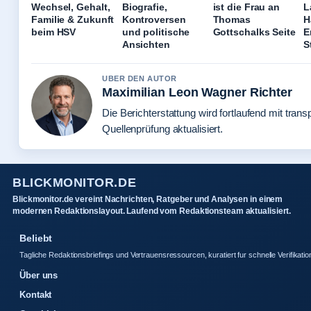
Wechsel, Gehalt,
Biografie,
ist die Frau an
L
Familie & Zukunft
Kontroversen
Thomas
H
beim HSV
und politische
Gottschalks Seite
E
Ansichten
S
UBER DEN AUTOR
Maximilian Leon Wagner Richter
Die Berichterstattung wird fortlaufend mit trans
Quellenprüfung aktualisiert.
BLICKMONITOR.DE
Blickmonitor.de vereint Nachrichten, Ratgeber und Analysen in einem
modernen Redaktionslayout. Laufend vom Redaktionsteam aktualisiert.
Beliebt
Tagliche Redaktionsbriefings und Vertrauensressourcen, kuratiert fur schnelle Verifikatio
Über uns
Kontakt