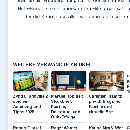
Betrieb als Ersthelfer tätig ist, ist der Schritt klar
Hilfe-Kurs bei einer anerkannten Hilfsorganisati
– oder die Kenntnisse alle zwei Jahre auffrischen.
WEITERE VERWANDTE ARTIKEL
D
K
P
T
Zynga FarmVille 2
Manuel Hobiger:
Christian Tramitz
spielen:
Steckbrief,
privat: Biografie,
Anleitung und
Familie,
Familie und
Tipps 2025
Doktortitel und
aktuelle Ehe
Quiz-Erfolge
Robert Glatzel:
Roger Waters:
Karina Mroß: Wer
G