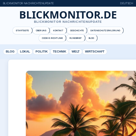
BLICKMONITOR NACHRICHTENUPDATE
DEUTSCH
BLICKMONITOR.DE
BLICKMONITOR NACHRICHTENUPDATE
STARTSEITE
ÜBER UNS
KONTAKT
GESCHICHTE
DATENSCHUTZERKLÄRUNG
COOKIE-RICHTLINIE
RUNDBRIEF
BLOG
BLOG
LOKAL
POLITIK
TECHNIK
WELT
WIRTSCHAFT