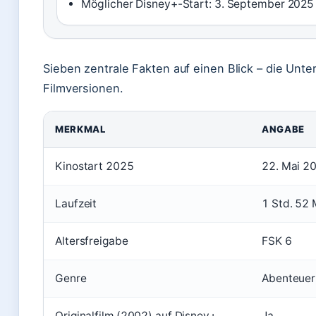
Möglicher Disney+-Start: 3. September 2025 
Sieben zentrale Fakten auf einen Blick – die Un
Filmversionen.
MERKMAL
ANGABE
Kinostart 2025
22. Mai 2
Laufzeit
1 Std. 52 
Altersfreigabe
FSK 6
Genre
Abenteuer,
Originalfilm (2002) auf Disney+
Ja