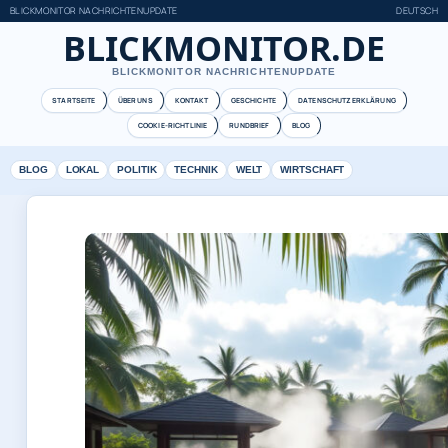
BLICKMONITOR NACHRICHTENUPDATE
DEUTSCH
BLICKMONITOR.DE
BLICKMONITOR NACHRICHTENUPDATE
STARTSEITE
ÜBER UNS
KONTAKT
GESCHICHTE
DATENSCHUTZERKLÄRUNG
COOKIE-RICHTLINIE
RUNDBRIEF
BLOG
BLOG
LOKAL
POLITIK
TECHNIK
WELT
WIRTSCHAFT