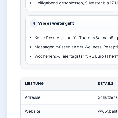
Heiligabend geschlossen, Silvester bis 17 U
Wie es weitergeht
4
Keine Reservierung für Therme/Sauna nöti
Massagen müssen an der Wellness-Rezeptio
Wochenend-/Feiertagstarif: +3 Euro (Therm
LEISTUNG
DETAILS
Adresse
Schützens
Website
www.balit