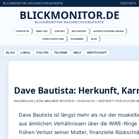
BLICKMONITOR NACHRICHTENUPDATE
DEUTSCH
BLICKMONITOR.DE
BLICKMONITOR NACHRICHTENUPDATE
STARTSEITE
ÜBER UNS
KONTAKT
GESCHICHTE
DATENSCHUTZERKLÄRUNG
COOKIE-RICHTLINIE
RUNDBRIEF
BLOG
BLOG
LOKAL
POLITIK
TECHNIK
WELT
WIRTSCHAFT
Dave Bautista: Herkunft, Kar
MAXIMILIAN LEON WAGNER RICHTER • 2026-06-09 • GEPRUFT VON OLIVER 
Dave Bautista ist längst mehr als nur der muskel
aus ärmlichen Verhältnissen über die WWE-Ringe b
frühen Verlust seiner Mutter, finanzielle Rückschl