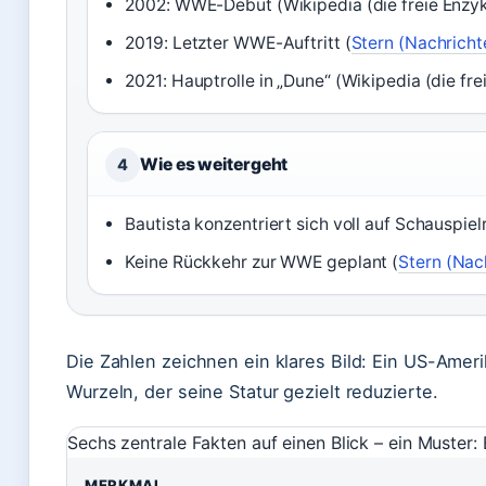
2002: WWE-Debüt (Wikipedia (die freie Enzyk
2019: Letzter WWE-Auftritt (
Stern (Nachrich
2021: Hauptrolle in „Dune“ (Wikipedia (die fr
Wie es weitergeht
4
Bautista konzentriert sich voll auf Schauspielr
Keine Rückkehr zur WWE geplant (
Stern (Nac
Die Zahlen zeichnen ein klares Bild: Ein US-Ameri
Wurzeln, der seine Statur gezielt reduzierte.
Sechs zentrale Fakten auf einen Blick – ein Muster
MERKMAL