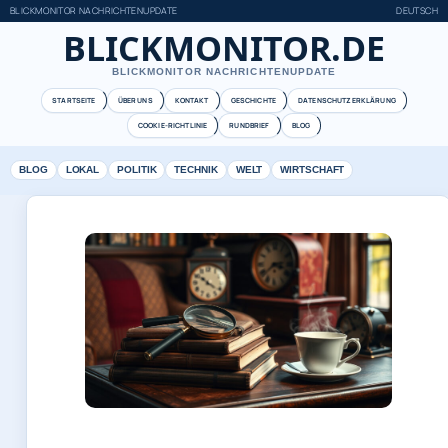
BLICKMONITOR NACHRICHTENUPDATE
DEUTSCH
BLICKMONITOR.DE
BLICKMONITOR NACHRICHTENUPDATE
STARTSEITE
ÜBER UNS
KONTAKT
GESCHICHTE
DATENSCHUTZERKLÄRUNG
COOKIE-RICHTLINIE
RUNDBRIEF
BLOG
BLOG
LOKAL
POLITIK
TECHNIK
WELT
WIRTSCHAFT