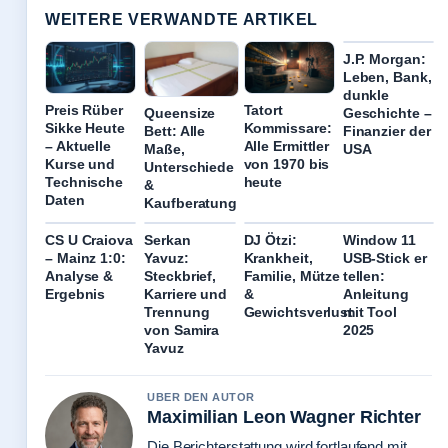
WEITERE VERWANDTE ARTIKEL
J.P. Morgan:
Leben, Bank,
dunkle
Preis Rüber
Tatort
Queensize
Geschichte –
Sikke Heute
Kommissare:
Bett: Alle
Finanzier der
– Aktuelle
Alle Ermittler
Maße,
USA
Kurse und
von 1970 bis
Unterschiede
Technische
heute
&
Daten
Kaufberatung
CS U Craiova
Serkan
DJ Ötzi:
Window 11
– Mainz 1:0:
Yavuz:
Krankheit,
USB-Stick er
Analyse &
Steckbrief,
Familie, Mütze
tellen:
Ergebnis
Karriere und
&
Anleitung
Trennung
Gewichtsverlust
mit Tool
von Samira
2025
Yavuz
UBER DEN AUTOR
Maximilian Leon Wagner Richter
Die Berichterstattung wird fortlaufend mit