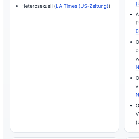
(
Heterosexuell (
LA Times (US-Zeitung)
)
A
P
B
O
o
w
N
O
v
N
O
V
(