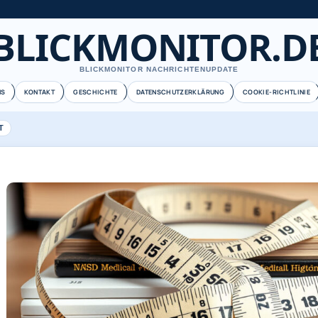
BLICKMONITOR.D
BLICKMONITOR NACHRICHTENUPDATE
NS
KONTAKT
GESCHICHTE
DATENSCHUTZERKLÄRUNG
COOKIE-RICHTLINIE
T