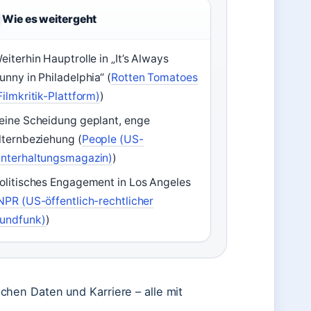
Wie es weitergeht
eiterhin Hauptrolle in „It’s Always
unny in Philadelphia“ (
Rotten Tomatoes
Filmkritik-Plattform)
)
eine Scheidung geplant, enge
lternbeziehung (
People (US-
nterhaltungsmagazin)
)
olitisches Engagement in Los Angeles
NPR (US-öffentlich-rechtlicher
undfunk)
)
hen Daten und Karriere – alle mit