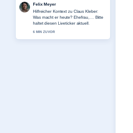
Laura Becker
Die Berichterstattung zu Sophie
Marceau: Biografie, Filme, Kinder und
aktuelles... wirkt solide und sehr gut
nachvollziehbar.
8 MIN ZUVOR