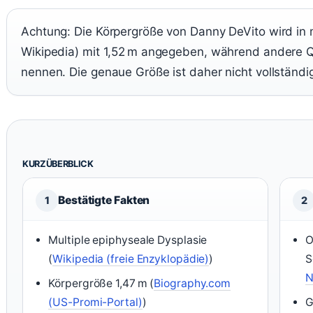
Achtung: Die Körpergröße von Danny DeVito wird in 
Wikipedia) mit 1,52 m angegeben, während andere Q
nennen. Die genaue Größe ist daher nicht vollständig
KURZÜBERBLICK
Bestätigte Fakten
1
2
Multiple epiphyseale Dysplasie
O
(
Wikipedia (freie Enzyklopädie)
)
S
N
Körpergröße 1,47 m (
Biography.com
(US-Promi-Portal)
)
G