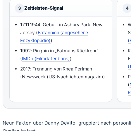
Zeitleisten-Signal
3
4
17.11.1944: Geburt in Asbury Park, New
W
Jersey (
Britannica (angesehene
S
Enzyklopädie)
)
(
1992: Pinguin in „Batmans Rückkehr“
K
(
IMDb (Filmdatenbank)
)
E
U
2017: Trennung von Rhea Perlman
(Newsweek (US-Nachrichtenmagazin))
P
(
R
Neun Fakten über Danny DeVito, gruppiert nach persönlic
Quellen belegt.