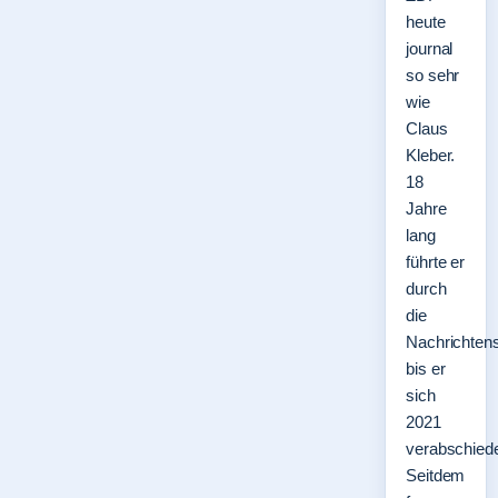
heute
journal
so sehr
wie
Claus
Kleber.
18
Jahre
lang
führte er
durch
die
Nachrichten
bis er
sich
2021
verabschiede
Seitdem