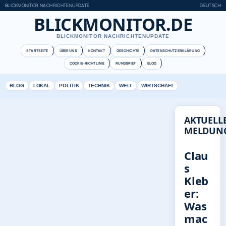
BLICKMONITOR NACHRICHTENUPDATE
DEUTSCH
BLICKMONITOR.DE
BLICKMONITOR NACHRICHTENUPDATE
STARTSEITE
ÜBER UNS
KONTAKT
GESCHICHTE
DATENSCHUTZERKLÄRUNG
COOKIE-RICHTLINIE
RUNDBRIEF
BLOG
BLOG
LOKAL
POLITIK
TECHNIK
WELT
WIRTSCHAFT
AKTUELL
MELDUN
Clau
s
Kleb
er:
Was
mac