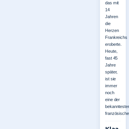
das mit
14
Jahren
die
Herzen
Frankreichs
eroberte.
Heute,
fast 45
Jahre
später,
ist sie
immer
noch
eine der
bekannteste
französisch
Klaa