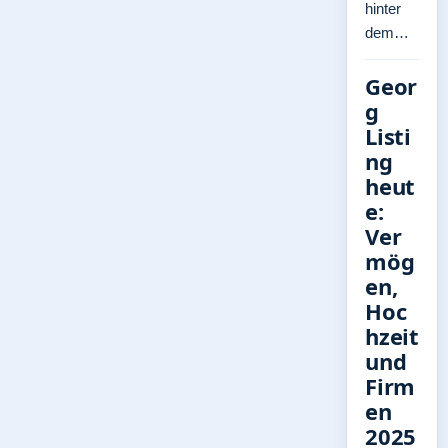
hinter
dem…
Geor
g
Listi
ng
heut
e:
Ver
mög
en,
Hoc
hzeit
und
Firm
en
2025