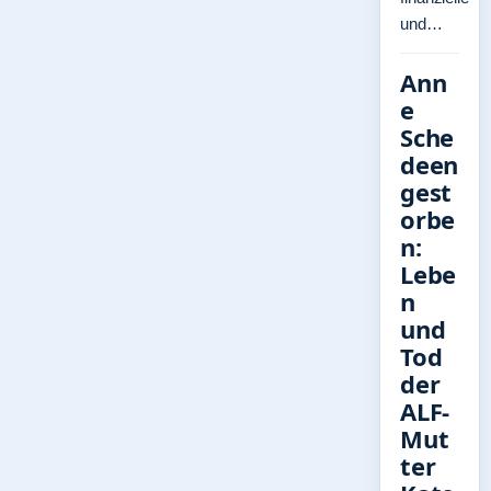
und…
Ann
e
Sche
deen
gest
orbe
n:
Lebe
n
und
Tod
der
ALF-
Mut
ter