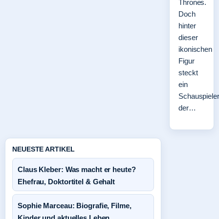
Thrones.
Doch
hinter
dieser
ikonischen
Figur
steckt
ein
Schauspieler
der…
NEUESTE ARTIKEL
Claus Kleber: Was macht er heute?
Ehefrau, Doktortitel & Gehalt
Sophie Marceau: Biografie, Filme,
Kinder und aktuelles Leben