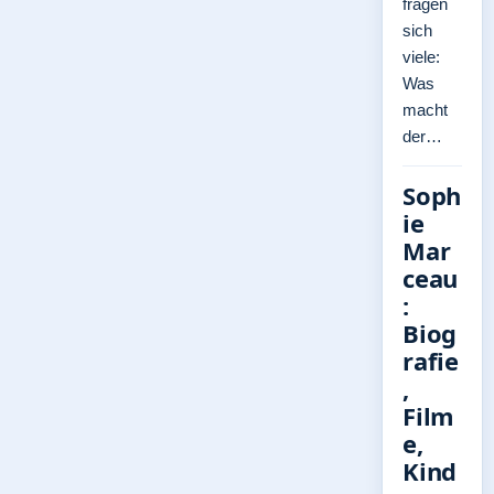
fragen
sich
viele:
Was
macht
der…
Soph
ie
Mar
ceau
:
Biog
rafie
,
Film
e,
Kind