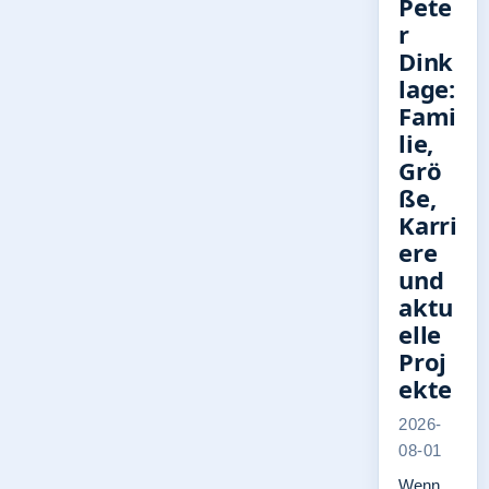
Pete
r
Dink
lage:
Fami
lie,
Grö
ße,
Karri
ere
und
aktu
elle
Proj
ekte
2026-
08-01
Wenn