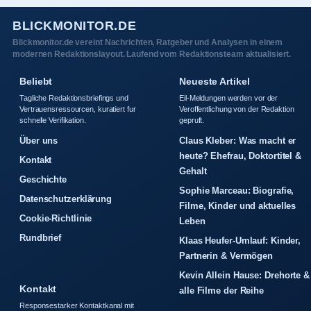
BLICKMONITOR.DE
Blickmonitor.de vereint Nachrichten, Ratgeber und Analysen in einem
modernen Redaktionslayout. Laufend vom Redaktionsteam aktualisiert.
Beliebt
Neueste Artikel
Tagliche Redaktionsbriefings und
Eil-Meldungen werden vor der
Vertrauensressourcen, kuratiert fur
Veroffentlichung von der Redaktion
schnelle Verifikation.
gepruft.
Über uns
Claus Kleber: Was macht er
heute? Ehefrau, Doktortitel &
Kontakt
Gehalt
Geschichte
Sophie Marceau: Biografie,
Datenschutzerklärung
Filme, Kinder und aktuelles
Cookie-Richtlinie
Leben
Rundbrief
Klaas Heufer-Umlauf: Kinder,
Partnerin & Vermögen
Kevin Allein Hause: Drehorte &
Kontakt
alle Filme der Reihe
Responsestarker Kontaktkanal mit