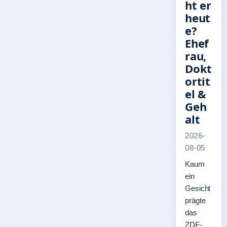
ht er
heut
e?
Ehef
rau,
Dokt
ortit
el &
Geh
alt
2026-
08-05
Kaum
ein
Gesicht
prägte
das
ZDF-